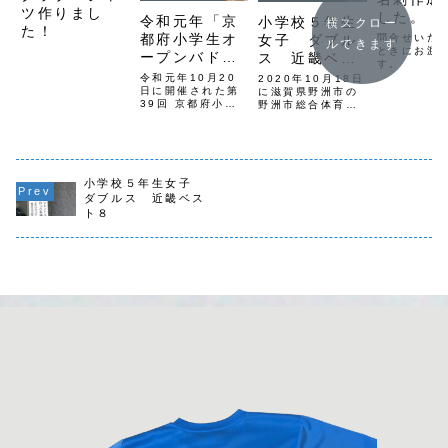
ツ作りまし
した。
令和元年「京
小学校５年生
横スクロー
た！
都府小学生オ
問合せいた
女子 ダブル
ルできます
ときにお渡
ープンバドミ
ス 近畿ベス
す。
ントン選手権
ト８
令和元年10月20
2020年10月18日
大会」第3位
日に開催された第
に滋賀県野洲市の
39回 京都府小学
野洲市総合体育館
生オープンバドミ
で、第 2９回全国
ントン選手権大
小学生バドミント
会 小学生男子2
ン選手権大会近畿
年生以下の部 シ
ブロック予選会が
ングルスで精華シ
開催されました。
ャトルズの選手が
小学校５年生女子
精華シャトルズか
第3位になりまし
らは、小学校５年
ダブルス 近畿ベス
た。日頃の練習の
生女子がダブルス
ト８
成果が発揮できて
で出場し、結果
よかったですね。
は、一回戦突破の
本当によく頑張り
近畿ベスト８！小
ました。おめで...
学校３年生...