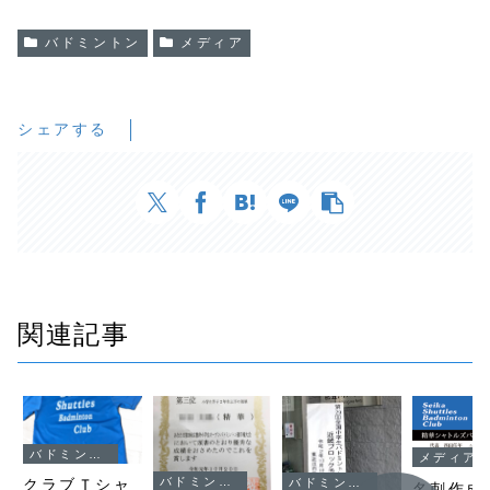
バドミントン
メディア
シェアする
関連記事
バドミントン
メディア
バドミントン
クラブＴシャ
バドミントン
名刺作成